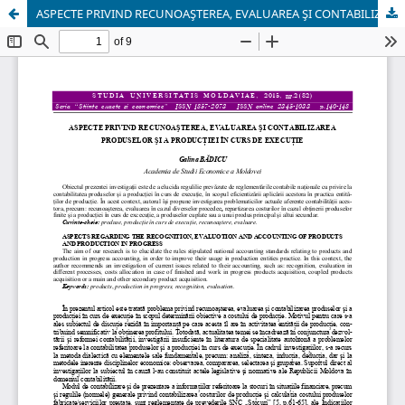
ASPECTE PRIVIND RECUNOAŞTEREA, EVALUAREA ŞI CONTABILIZAREA PRODUSELOR ŞI A PRODUCŢIEI ÎN CURS DE EXECUŢIE