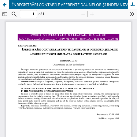
ÎNREGISTRĂRI CONTABILE AFERENTE DAUNELOR ȘI INDEMNIZAȚIILOR DE ASIGURARE ÎN CONTABILITATEA SOCIETĂȚII DE ASIGURĂRI