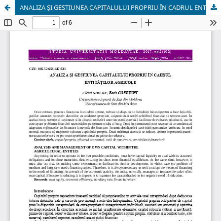
ANALIZA ȘI GESTIUNEA CAPITALULUI PROPRIU ÎN CADRUL ENTITĂȚILOR AGRICOLE