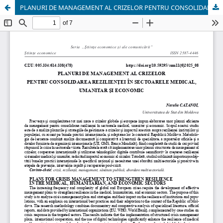
PLANURI DE MANAGEMENT AL CRIZELOR PENTRU CONSOLIDAREA REZILIENȚEI ÎN SECTOARELE MEDICAL, UMANITAR ȘI ECONOMIC