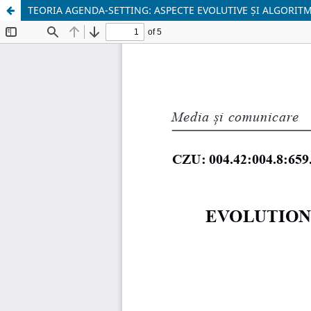
TEORIA AGENDA-SETTING: ASPECTE EVOLUTIVE ȘI ALGORITMI