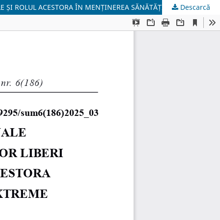
Descarcă
EVIDENȚIEREA SISTEMELOR FUNCȚIONALE CE DETERMINĂ HOMEOSTAZIA AMINOACIZILOR LIBERI ȘI MICROBIOTEI INTESTINALE ȘI ROLUL ACESTORA ÎN MENȚINEREA SĂNĂTĂȚII ÎN CONDIȚII EXTREME