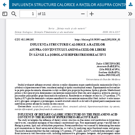
INFLUENȚA STRUCTURII CALORICE A RAȚIILOR ASUPRA CONȚINUTULUI AMINOACIZILOR LIBERI ÎN SÂNGE LA ȘOBOLANII HIPERSTRESOREACTIVI