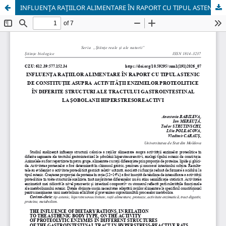
INFLUENŢA RAŢIILOR ALIMENTARE ÎN RAPORT CU TIPUL ASTENIC DE CONSTITUŢIE ASUPRA ACTIVITĂŢII ENZIMELOR PROTEOLITICE ÎN DIFERITE STRUCTURI ALE TRACTULUI GASTROINTESTINAL LA ŞOBOLANII HIPERSTRESOREACTIVI