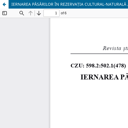
IERNAREA PĂSĂRILOR ÎN REZERVAȚIA CULTURAL-NATURALĂ „