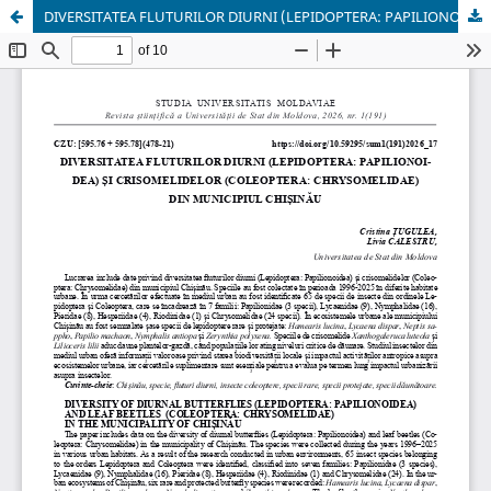
DIVERSITATEA FLUTURILOR DIURNI (LEPIDOPTERA: PAPILIONOI- DEA) ȘI CRISOMELIDELOR (COLEOPTERA: CHRYSOMELIDAE) DIN MUNICIPIUL CHIȘINĂU