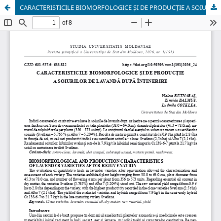
CARACTERISTICILE BIOMORFOLOGICE ȘI DE PRODUCȚIE A SOIURILOR DE LAVANDĂ DUPĂ ÎNTINERIRE