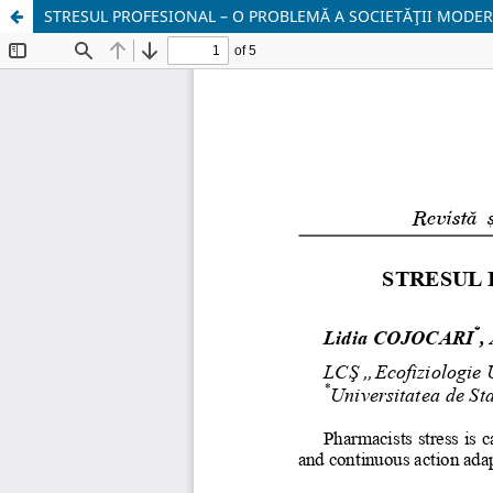
STRESUL PROFESIONAL – O PROBLEMĂ A SOCIETĂŢII MODER