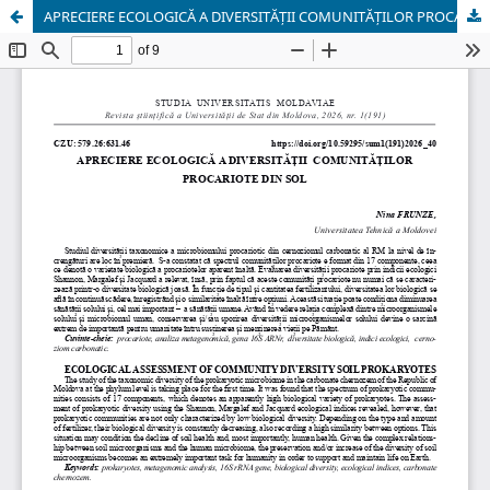
APRECIERE ECOLOGICĂ A DIVERSITĂȚII COMUNITĂȚILOR PROCARIOTE DIN SOL