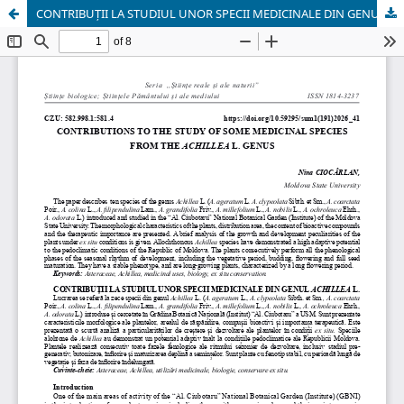
CONTRIBUȚII LA STUDIUL UNOR SPECII MEDICINALE DIN GENUL ACHILLEA L.