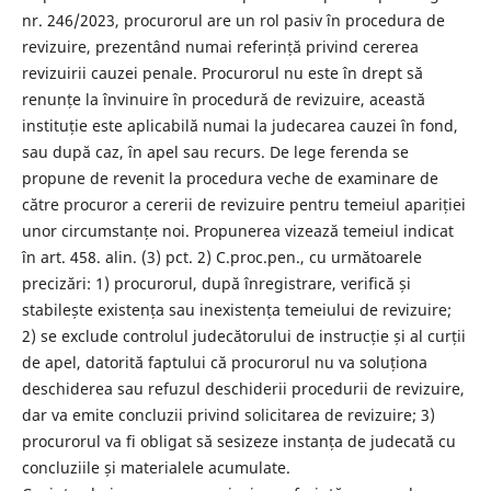
nr. 246/2023, procurorul are un rol pasiv în procedura de
revizuire, prezentând numai referință privind cererea
revizuirii cauzei penale. Procurorul nu este în drept să
renunțe la învinuire în procedură de revizuire, această
instituție este aplicabilă numai la judecarea cauzei în fond,
sau după caz, în apel sau recurs. De lege ferenda se
propune de revenit la procedura veche de examinare de
către procuror a cererii de revizuire pentru temeiul apariției
unor circumstanțe noi. Propunerea vizează temeiul indicat
în art. 458. alin. (3) pct. 2) C.proc.pen., cu următoarele
precizări: 1) procurorul, după înregistrare, verifică și
stabilește existența sau inexistența temeiului de revizuire;
2) se exclude controlul judecătorului de instrucție și al curții
de apel, datorită faptului că procurorul nu va soluționa
deschiderea sau refuzul deschiderii procedurii de revizuire,
dar va emite concluzii privind solicitarea de revizuire; 3)
procurorul va fi obligat să sesizeze instanța de judecată cu
concluziile și materialele acumulate.