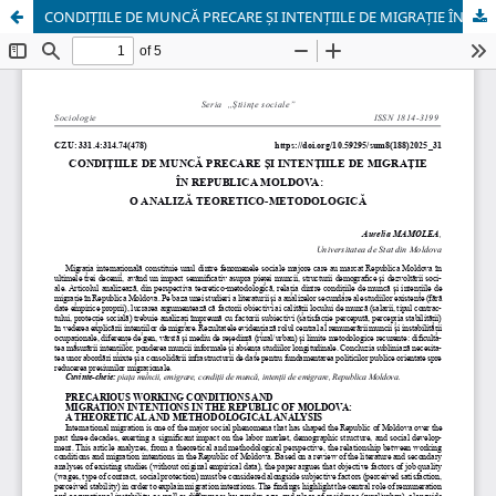
CONDIȚIILE DE MUNCĂ PRECARE ȘI INTENȚIILE DE MIGRAȚIE ÎN REPUBLICA MOLDOVA: O ANALIZĂ TEORETICO-METODOLOGICĂ