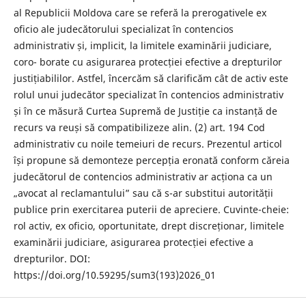
al Republicii Moldova care se referă la prerogativele ex
oficio ale judecătorului specializat în contencios
administrativ și, implicit, la limitele examinării judiciare,
coro- borate cu asigurarea protecției efective a drepturilor
justițiabililor. Astfel, încercăm să clarificăm cât de activ este
rolul unui judecător specializat în contencios administrativ
și în ce măsură Curtea Supremă de Justiție ca instanță de
recurs va reuși să compatibilizeze alin. (2) art. 194 Cod
administrativ cu noile temeiuri de recurs. Prezentul articol
își propune să demonteze percepția eronată conform căreia
judecătorul de contencios administrativ ar acționa ca un
„avocat al reclamantului” sau că s-ar substitui autorității
publice prin exercitarea puterii de apreciere. Cuvinte-cheie:
rol activ, ex oficio, oportunitate, drept discreționar, limitele
examinării judiciare, asigurarea protecției efective a
drepturilor. DOI:
https://doi.org/10.59295/sum3(193)2026_01