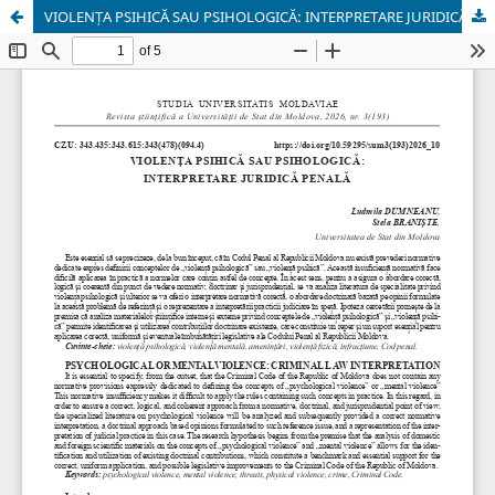
VIOLENȚA PSIHICĂ SAU PSIHOLOGICĂ: INTERPRETARE JURIDICĂ PENALĂ