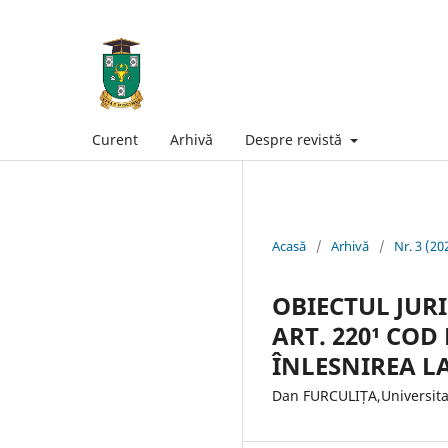
Curent
Arhivă
Despre revistă
Acasă
/
Arhivă
/
Nr. 3 (20
OBIECTUL JUR
ART. 220¹ CO
ÎNLESNIREA L
Dan FURCULIȚA,Universita