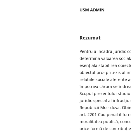
USM ADMIN
Rezumat
Pentru a încadra juridic c
determina valoarea socială
esențială stabilirea obiectu
obiectul pro- priu-zis al in
relațiile sociale aferente 
împotriva cărora se îndrea
Scopul prezentului studiu 
juridic special al infracți
Republicii Mol- dova. Obiec
art. 2201 Cod penal îl form
moralitatea publică, conce
orice formă de contribuție