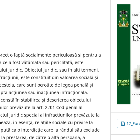
orect o faptă socialmente periculoasă și pentru a
 ce a fost vătămată sau periclitată, este
lui juridic. Obiectul juridic, sau în alți termeni,
fracțiunii, este constituit din valoarea socială și
acesteia, care sunt ocrotite de legea penală și
ptă acțiunea sau inacțiunea infracțională.
constă în stabilirea și descrierea obiectului
unilor prevăzute la art. 2201 Cod penal al
tul juridic special al infracțiunilor prevăzute la
ează, în esență, relațiile sociale cu privire la
12_Furc
pută ca o interdicție care la rândul său exclude
 la prestarea, de către o altă persoană, a