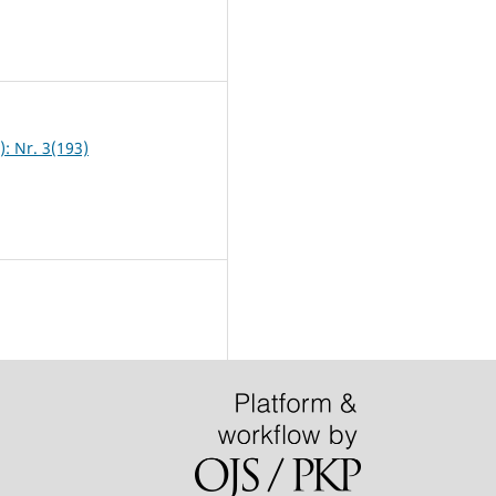
0
): Nr. 3(193)