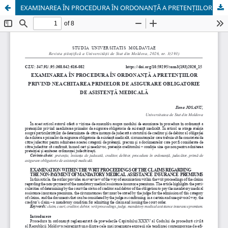
EXAMINAREA ÎN PROCEDURA ÎN ORDONANȚĂ A PRETENȚIILOR PRIVIND NEACHITAREA PRIMELOR DE ASIGURARE OBLIGATORIE DE ASISTENŢĂ MEDICALĂ