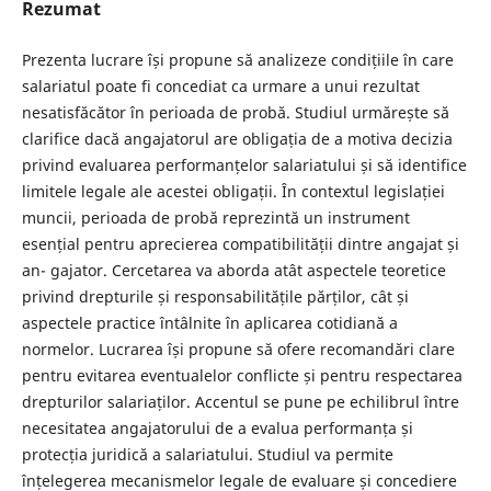
Rezumat
Prezenta lucrare își propune să analizeze condițiile în care
salariatul poate fi concediat ca urmare a unui rezultat
nesatisfăcător în perioada de probă. Studiul urmărește să
clarifice dacă angajatorul are obligația de a motiva decizia
privind evaluarea performanțelor salariatului și să identifice
limitele legale ale acestei obligații. În contextul legislației
muncii, perioada de probă reprezintă un instrument
esențial pentru aprecierea compatibilității dintre angajat și
an- gajator. Cercetarea va aborda atât aspectele teoretice
privind drepturile și responsabilitățile părților, cât și
aspectele practice întâlnite în aplicarea cotidiană a
normelor. Lucrarea își propune să ofere recomandări clare
pentru evitarea eventualelor conflicte și pentru respectarea
drepturilor salariaților. Accentul se pune pe echilibrul între
necesitatea angajatorului de a evalua performanța și
protecția juridică a salariatului. Studiul va permite
înțelegerea mecanismelor legale de evaluare și concediere