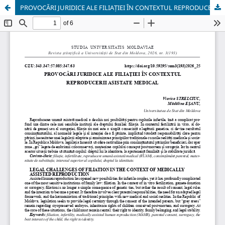
PROVOCĂRI JURIDICE ALE FILIAȚIEI ÎN CONTEXTUL REPRODUCERII ASISTATE MEDICAL