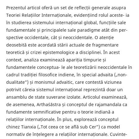
Prezentul articol oferă un set de reflecții generale asupra
Teoriei Relațiilor Internaționale, evidențiind rolul aceste- ia
în studierea sistemului internațional global, funcțiile sale
fundamentale și principalele sale paradigme atât din per-
spective occidentale, cât și neoccidentale. O atenție
deosebită este acordată stării actuale de fragmentare
teoretică și crizei epistemologice a disciplinei. În acest
context, analiza examinează apariția timpurie și
fundamentele conceptua- le ale teoretizării neoccidentale în
cadrul tradiției filosofice indiene, în special advaita („non-
dualitate”) și monismul advaitic, care contestă viziunea
potrivit căreia sistemul internațional reprezintă doar un
ansamblu de state suverane izolate. Articolul examinează,
de asemenea, Arthaśāstra și conceptul de rajamandala ca
fundamente semnificative pentru o teorie indiană a
relațiilor internaționale. În plus, explorează conceptul
chinez Tianxia („Tot ceea ce se află sub Cer”) ca model
normativ de înțelegere a relațiilor internaționale. Cuvinte-