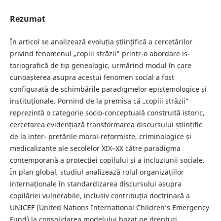
Rezumat
În articol se analizează evoluția științifică a cercetărilor
privind fenomenul „copiii străzii” printr-o abordare is-
toriografică de tip genealogic, urmărind modul în care
cunoașterea asupra acestui fenomen social a fost
configurată de schimbările paradigmelor epistemologice și
instituționale. Pornind de la premisa că „copiii străzii”
reprezintă o categorie socio-conceptuală construită istoric,
cercetarea evidențiază transformarea discursului științific
de la inter- pretările moral-reformiste, criminologice și
medicalizante ale secolelor XIX–XX către paradigma
contemporană a protecției copilului și a incluziunii sociale.
În plan global, studiul analizează rolul organizațiilor
internaționale în standardizarea discursului asupra
copilăriei vulnerabile, inclusiv contribuția doctrinară a
UNICEF (United Nations International Children’s Emergency
Fund) la consolidarea modelului bazat pe drepturi.