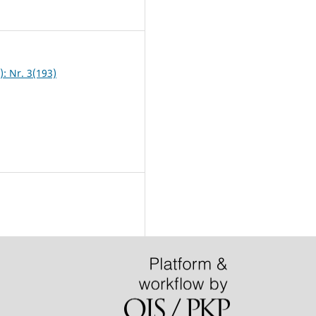
0
): Nr. 3(193)