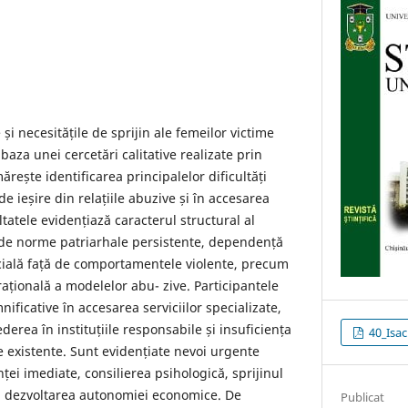
și necesitățile de sprijin ale femeilor victime
 baza unei cercetări calitative realizate prin
rește identificarea principalelor dificultăți
e ieșire din relațiile abuzive și în accesarea
ltatele evidențiază caracterul structural al
de norme patriarhale persistente, dependență
cială față de comportamentele violente, precum
ațională a modelelor abu- zive. Participantele
ficative în accesarea serviciilor specializate,
ederea în instituțiile responsabile și insuficiența
40_Isac
 existente. Sunt evidențiate nevoi urgente
ței imediate, consilierea psihologică, sprijinul
 și dezvoltarea autonomiei economice. De
Publicat