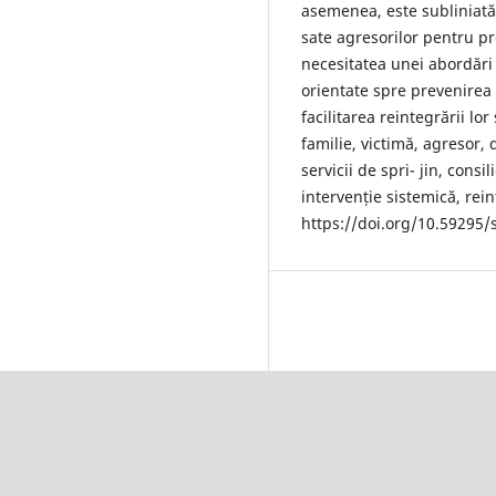
asemenea, este subliniată
sate agresorilor pentru pr
necesitatea unei abordări 
orientate spre prevenirea v
facilitarea reintegrării lo
familie, victimă, agresor,
servicii de spri- jin, consi
intervenție sistemică, rei
https://doi.org/10.59295