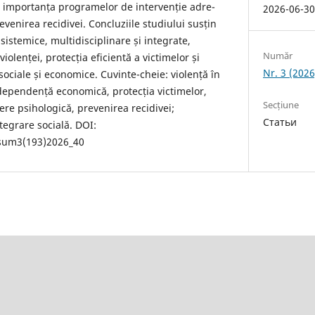
 importanța programelor de intervenție adre-
2026-06-3
evenirea recidivei. Concluziile studiului susțin
sistemice, multidisciplinare și integrate,
Număr
iolenței, protecția eficientă a victimelor și
Nr. 3 (2026
r sociale și economice. Cuvinte-cheie: violență în
 dependență economică, protecția victimelor,
Secțiune
liere psihologică, prevenirea recidivei;
Статьи
ntegrare socială. DOI:
/sum3(193)2026_40