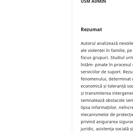
USM ADMIN
Rezumat
Autorul analizează nevoile 
ale violenței în familie, pe
focus grupuri. Studiul urmă
întâm- pinate în procesul d
serviciilor de suport. Rezu
fenomenului, determinat 
economică și toleranță so
și transmiterea intergener
semnalează obstacole semni
lipsa informațiilor, neîncr
mecanismelor de protecție
privind asigurarea siguran
juridic, asistența socială