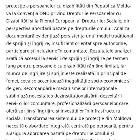
protecție a persoanelor cu dizabilități din Republica Moldo-
va la Convenția ONU privind Drepturile Persoanelor cu
Dizabilități și la Pilonul European al Drepturilor Sociale, din
perspectiva abordării bazate pe drepturile omului. Analiza
documentară evidențiază persistența unui model tradițional
de sprijin și îngrijire, insuficient orientat spre autonomie,
participare și incluziune în comunitate. Rezultatele analizei
arată că accesul la servicii de sprijin și îngrijire pe termen
lung pentru persoanele cu dizabilități rămâne limitat, iar
munca de îngrijire și sprijin este realizată în principal de
femei, ceea ce accentuează inegalitățile socio-economice și
de gen. Recomandările mecanismelor internaționale
subliniază necesitatea dezinstituționalizării, dezvoltării
servi- ciilor comunitare, profesionalizării persoanelor care
oferă sprijin și îngrijire și investițiilor în infrastructura
socială. Transformarea sistemului de protecție din Moldova
necesită o abordare integrată, centrată pe persoană, pentru
a asigura abordarea bazată pe drepturile omului și