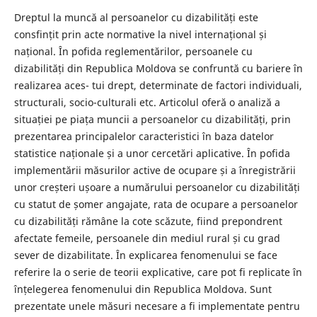
Dreptul la muncă al persoanelor cu dizabilități este
consfințit prin acte normative la nivel internațional și
național. În pofida reglementărilor, persoanele cu
dizabilități din Republica Moldova se confruntă cu bariere în
realizarea aces- tui drept, determinate de factori individuali,
structurali, socio-culturali etc. Articolul oferă o analiză a
situației pe piața muncii a persoanelor cu dizabilități, prin
prezentarea principalelor caracteristici în baza datelor
statistice naționale și a unor cercetări aplicative. În pofida
implementării măsurilor active de ocupare și a înregistrării
unor creșteri ușoare a numărului persoanelor cu dizabilități
cu statut de șomer angajate, rata de ocupare a persoanelor
cu dizabilități rămâne la cote scăzute, fiind prepondrent
afectate femeile, persoanele din mediul rural și cu grad
sever de dizabilitate. În explicarea fenomenului se face
referire la o serie de teorii explicative, care pot fi replicate în
înțelegerea fenomenului din Republica Moldova. Sunt
prezentate unele măsuri necesare a fi implementate pentru