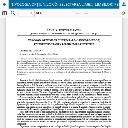
TIPOLOGIA OPŢIUNILOR ÎN SELECTAREA LIMBII (LIMBILOR) PENTRU FORMULAREA POLITICILOR LINGVISTICE