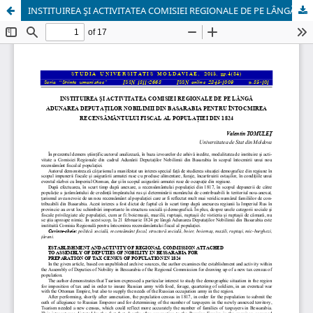
INSTITUIREA ŞI ACTIVITATEA COMISIEI REGIONALE DE PE LÂNGĂ ADUNAREA DEPUTAŢILOR NOBILIMII DIN BASARABIA PENTRU ÎNTOCMIREA RECENSĂMÂNTULUI FISCAL AL POPULAŢIEI DIN 1824