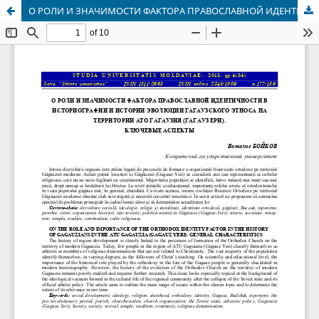
О РОЛИ И ЗНАЧИМОСТИ ФАКТОРА ПРАВОСЛАВНОЙ ИДЕНТИЧНОСТИ В ИСТОРИОГРАФИИ И ИСТОРИИ ЭВОЛЮЦИИ ГАГАУЗСКОГО ЭТНОСА НА ТЕРРИТОРИИ АТО ГАГАУЗИЯ (ГАГАУЗ ЕРИ). КЛЮЧЕВЫЕ АСПЕКТЫ