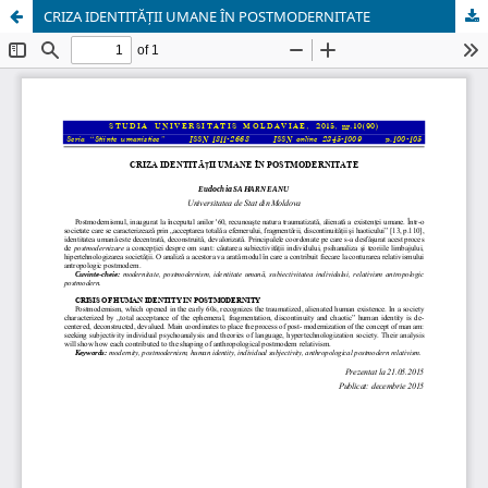
CRIZA IDENTITĂȚII UMANE ÎN POSTMODERNITATE