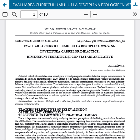
EVALUAREA CURRICULUMULUI LA DISCIPLINA BIOLOGIE ÎN VIZIUNEA CADRELOR DIDACTICE: DIMENSIUNI TEORETICE ȘI CONSTATĂRI APLICATIVE