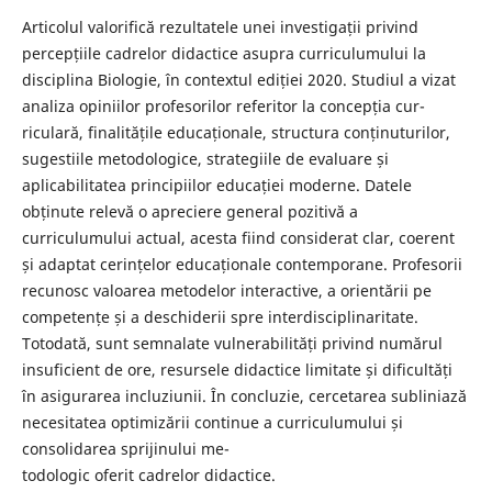
Articolul valorifică rezultatele unei investigații privind
percepțiile cadrelor didactice asupra curriculumului la
disciplina Biologie, în contextul ediției 2020. Studiul a vizat
analiza opiniilor profesorilor referitor la concepția cur-
riculară, finalitățile educaționale, structura conținuturilor,
sugestiile metodologice, strategiile de evaluare și
aplicabilitatea principiilor educației moderne. Datele
obținute relevă o apreciere general pozitivă a
curriculumului actual, acesta fiind considerat clar, coerent
și adaptat cerințelor educaționale contemporane. Profesorii
recunosc valoarea metodelor interactive, a orientării pe
competențe și a deschiderii spre interdisciplinaritate.
Totodată, sunt semnalate vulnerabilități privind numărul
insuficient de ore, resursele didactice limitate și dificultăți
în asigurarea incluziunii. În concluzie, cercetarea subliniază
necesitatea optimizării continue a curriculumului și
consolidarea sprijinului me-
todologic oferit cadrelor didactice.