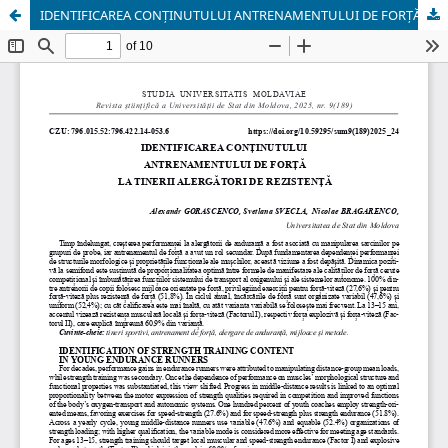
IDENTIFICAREA CONȚINUTULUI ANTRENAMENTULUI DE FORȚĂ LA TINERII ALERGĂTORI DE REZISTENȚĂ