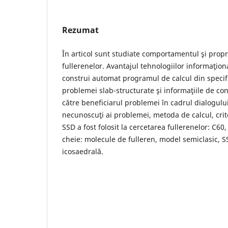
Rezumat
În articol sunt studiate comportamentul şi proprie
fullerenelor. Avantajul tehnologiilor informaţion
construi automat programul de calcul din specifi
problemei slab-structurate şi informaţiile de con
către beneficiarul problemei în cadrul dialogulu
necunoscuţi ai problemei, metoda de calcul, crite
SSD a fost folosit la cercetarea fullerenelor: C60
cheie: molecule de fulleren, model semiclasic, SS
icosaedrală.