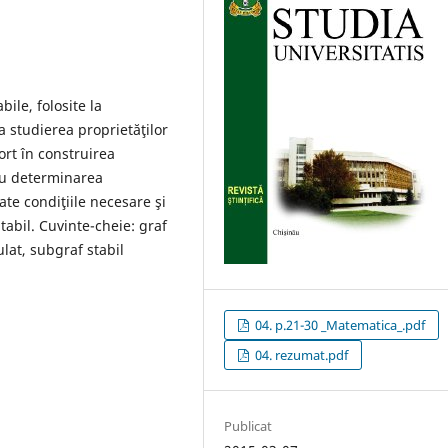
bile, folosite la
la studierea proprietăţilor
ort în construirea
tru determinarea
e condiţiile necesare şi
ntabil. Cuvinte-cheie: graf
ulat, subgraf stabil
04. p.21-30 _Matematica_.pdf
04. rezumat.pdf
Publicat