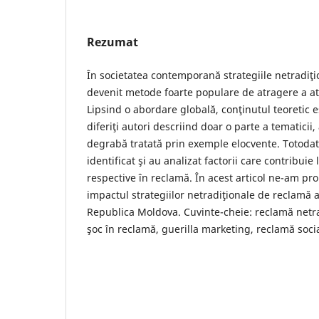
Rezumat
În societatea contemporană strategiile netradiţ
devenit metode foarte populare de atragere a ate
Lipsind o abordare globală, conţinutul teoretic 
diferiţi autori descriind doar o parte a tematicii,
degrabă tratată prin exemple elocvente. Totodată
identificat şi au analizat factorii care contribuie 
respective în reclamă. În acest articol ne-am pr
impactul strategiilor netradiţionale de reclamă
Republica Moldova. Cuvinte-cheie: reclamă netrad
şoc în reclamă, guerilla marketing, reclamă soci