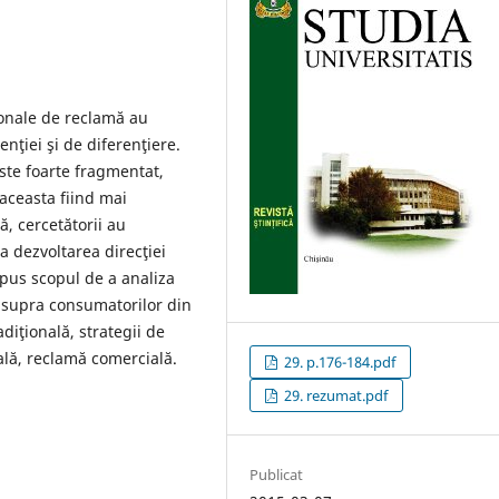
ionale de reclamă au
nţiei şi de diferenţiere.
este foarte fragmentat,
 aceasta fiind mai
, cercetătorii au
la dezvoltarea direcţiei
opus scopul de a analiza
 asupra consumatorilor din
iţională, strategii de
ală, reclamă comercială.
29. p.176-184.pdf
29. rezumat.pdf
Publicat