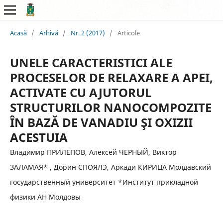
Acasă
/
Arhivă
/
Nr. 2 (2017)
/
Articole
UNELE CARACTERISTICI ALE
PROCESELOR DE RELAXARE A APEI,
ACTIVATE CU AJUTORUL
STRUCTURILOR NANOCOMPOZITE
ÎN BAZĂ DE VANADIU ŞI OXIZII
ACESTUIA
Владимир ПРИЛЕПОВ, Алексей ЧЕРНЫЙ, Виктор
ЗАЛАМАЯ* , Дорин СПОЯЛЭ, Аркади КИРИЦА Молдавский
государственный университет *Институт прикладной
физики АН Молдовы