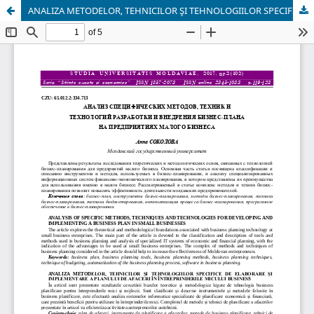
ANALIZA METODELOR, TEHNICILOR ŞI TEHNOLOGIILOR SPECIFICE DE ELABORARE ŞI IMPLEMENTARE A PLANULUI DE AFACERI ÎN ÎNTREPRINDERILE MICULUI BUSINESS