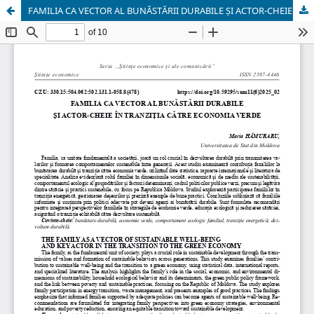
FAMILIA CA VECTOR AL BUNĂSTĂRII DURABILE ȘI ACTOR-CHEIE ÎN TRANZIȚIA CĂTRE ECONOMIA VERDE