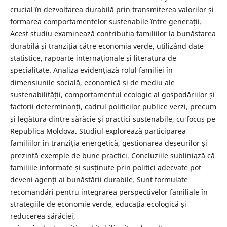
crucial în dezvoltarea durabilă prin transmiterea valorilor și
formarea comportamentelor sustenabile între generații.
Acest studiu examinează contribuția familiilor la bunăstarea
durabilă și tranziția către economia verde, utilizând date
statistice, rapoarte internaționale și literatura de
specialitate. Analiza evidențiază rolul familiei în
dimensiunile socială, economică și de mediu ale
sustenabilității, comportamentul ecologic al gospodăriilor și
factorii determinanți, cadrul politicilor publice verzi, precum
și legătura dintre sărăcie și practici sustenabile, cu focus pe
Republica Moldova. Studiul explorează participarea
familiilor în tranziția energetică, gestionarea deșeurilor și
prezintă exemple de bune practici. Concluziile subliniază că
familiile informate și susținute prin politici adecvate pot
deveni agenți ai bunăstării durabile. Sunt formulate
recomandări pentru integrarea perspectivelor familiale în
strategiile de economie verde, educația ecologică și
reducerea sărăciei,