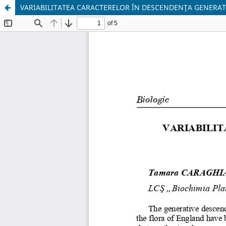
VARIABILITATEA CARACTERELOR ÎN DESCENDENŢA GENERATI