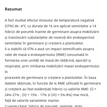
Rezumat
A fost studiat efectul stresului de temperatură negativă
(STN) de -4°C cu durata de 16 ore aplicat semințelor a 14
hibrizi de porumb înainte de germinare asupra mobilizării
și translocării substanțelor de rezervă din endospermul
semințelor în germinare și creștere a plantulelor.
S-a stabilit că STN a avut un impact semnificativ asupra
ratei de masă a endospermului (RME) consumată în
formarea unei unități de masă de rădăcină, epicotil și
respirație, prin inhibarea mobilizării masei endospermului
în
procesele de germinare și creștere a plantulelor. În baza
datelor obținute, în funcție de % RME utilizată în germinare
și creștere au fost evidențiați hibrizi cu valorile RME: (i) ≈
24%-27% ; (ii) ≈ 15% - 17% și (iii) ≈ 5%-8%) mai mică,
față de valorile variantelor martor.
Cuvinte-cheie: hibrizi de porumb, semințe, stres,