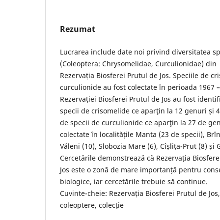
Rezumat
Lucrarea include date noi privind diversitatea sp
(Coleoptera: Chrysomelidae, Curculionidae) din
Rezervația Biosferei Prutul de Jos. Speciile de cr
curculionide au fost colectate în perioada 1967 
Rezervației Biosferei Prutul de Jos au fost identif
specii de crisomelide ce aparţin la 12 genuri și 
de specii de curculionide ce aparţin la 27 de gen
colectate în localitățile Manta (23 de specii), Brîn
Văleni (10), Slobozia Mare (6), Cîșlița-Prut (8) și 
Cercetările demonstrează că Rezervația Biosfere
Jos este o zonă de mare importanță pentru conse
biologice, iar cercetările trebuie să continue.
Cuvinte-cheie: Rezervația Biosferei Prutul de Jos,
coleoptere, colecție