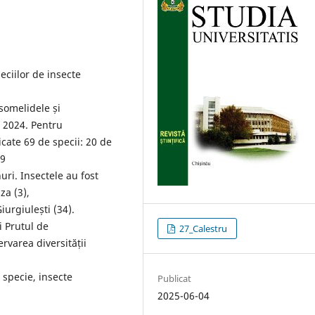
eciilor de insecte
isomelidele și
– 2024. Pentru
icate 69 de specii: 20 de
49
uri. Insectele au fost
za (3),
Giurgiulești (34).
i Prutul de
27_Calestru
rvarea diversității
 specie, insecte
Publicat
2025-06-04