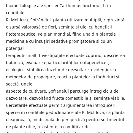
biomorfologice ale speciei Carthamus tinctorius L. în
condițiile
R. Moldova. Șofrănelul, planta utilizare multiplă, reprezintă
o sursă valoroasă de flori, semințe și ulei cu beneficii
fitoterapeutice. Pe plan mondial, fiind una din plantele
medicinale cu însușiri sedative promițătoare și cu un
potențial
terapeutic înalt. Investigațiile efectuate cuprind, descrierea
botanică, evaluarea particularităților ontogenetice și
ecologice, stabilirea fazelor de dezvoltare, evidențierea
metodelor de propagare, reacția plantelor la înghețuri și
secetă, unele
aspecte de cultivare. Șofrănelul parcurge întreg ciclu de
dezvoltare, dezvoltând fructe comestibile și semințe viabile.
Cercetările efectuate permit argumentarea introducerii
speciei în condițiile pedoclimatice ale R. Moldova, ca plantă
oleaginoasă, medicinală de perspectivă pentru sortimentul
de plante utile, rezistente la condiții aride.