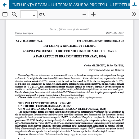
INFLUENȚA REGIMULUI TERMIC ASUPRA PROCESULUI BIOTEHNOLOGIC DE MULTIPLICARE A PARAZITULUI BRACON HEBETOR (SAY, 1836)