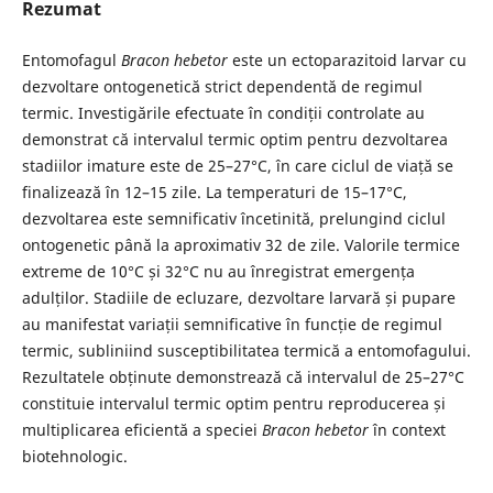
Rezumat
Entomofagul
Bracon hebetor
este un ectoparazitoid larvar cu
dezvoltare ontogenetică strict dependentă de regimul
termic. Investigările efectuate în condiții controlate au
demonstrat că intervalul termic optim pentru dezvoltarea
stadiilor imature este de 25–27°C, în care ciclul de viață se
finalizează în 12–15 zile. La temperaturi de 15–17°C,
dezvoltarea este semnificativ încetinită, prelungind ciclul
ontogenetic până la aproximativ 32 de zile. Valorile termice
extreme de 10°C și 32°C nu au înregistrat emergența
adulților. Stadiile de ecluzare, dezvoltare larvară și pupare
au manifestat variații semnificative în funcție de regimul
termic, subliniind susceptibilitatea termică a entomofagului.
Rezultatele obținute demonstrează că intervalul de 25–27°C
constituie intervalul termic optim pentru reproducerea și
multiplicarea eficientă a speciei
Bracon hebetor
în context
biotehnologic.