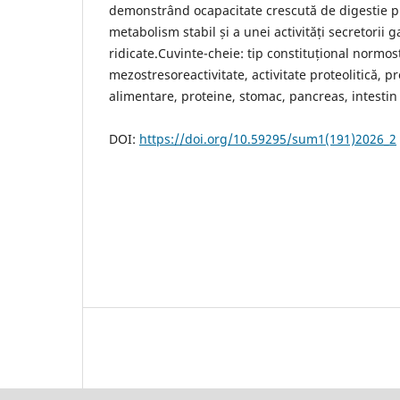
demonstrând ocapacitate crescută de digestie pr
metabolism stabil și a unei activități secretorii 
ridicate.Cuvinte-cheie: tip constituțional normos
mezostresoreactivitate, activitate proteolitică, pr
alimentare, proteine, stomac, pancreas, intestin 
DOI:
https://doi.org/10.59295/sum1(191)2026_
2