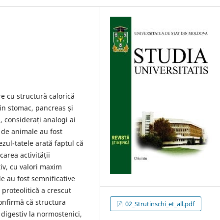
re cu structură calorică
din stomac, pancreas și
, considerați analogi ai
 de animale au fost
zul-tatele arată faptul că
area activității
iv, cu valori maxim
e au fost semnificative
 proteolitică a crescut
confirmă că structura
02_Strutinschi_et_all.pdf
 digestiv la normostenici,