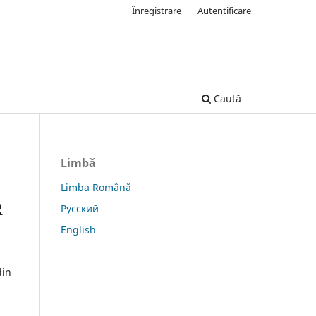
Înregistrare
Autentificare
Caută
Limbă
Limba Română
R
Русский
English
din