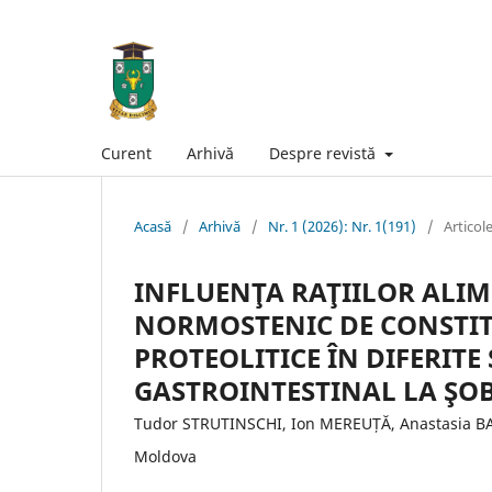
Curent
Arhivă
Despre revistă
Acasă
/
Arhivă
/
Nr. 1 (2026): Nr. 1(191)
/
Articol
INFLUENŢA RAŢIILOR ALIM
NORMOSTENIC DE CONSTITU
PROTEOLITICE ÎN DIFERITE
GASTROINTESTINAL LA ŞO
Tudor STRUTINSCHI, Ion MEREUȚĂ, Anastasia BAB
Moldova