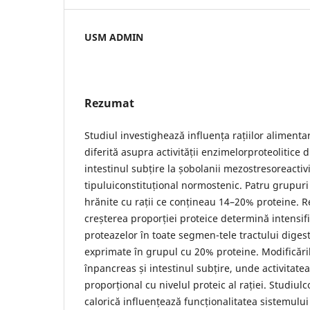
USM ADMIN
Rezumat
Studiul investighează influența rațiilor alimenta
diferită asupra activității enzimelorproteolitice 
intestinul subțire la șobolanii mezostresoreactivi
tipuluiconstituțional normostenic. Patru grupuri
hrănite cu rații ce conțineau 14–20% proteine. Re
creșterea proporției proteice determină intensific
proteazelor în toate segmen-tele tractului digest
exprimate în grupul cu 20% proteine. Modificăril
înpancreas și intestinul subțire, unde activitatea
proporțional cu nivelul proteic al rației. Studiul
calorică influențează funcționalitatea sistemului