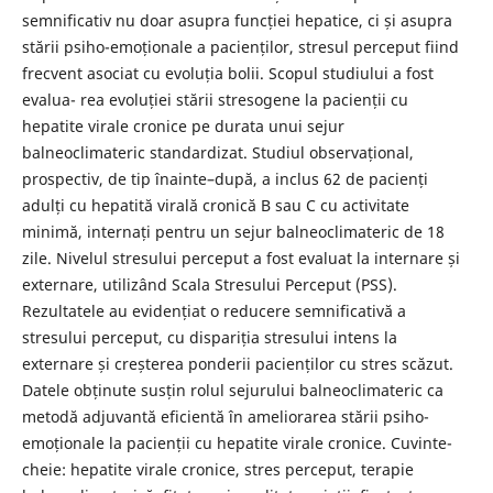
semnificativ nu doar asupra funcției hepatice, ci și asupra
stării psiho-emoționale a pacienților, stresul perceput fiind
frecvent asociat cu evoluția bolii. Scopul studiului a fost
evalua- rea evoluției stării stresogene la pacienții cu
hepatite virale cronice pe durata unui sejur
balneoclimateric standardizat. Studiul observațional,
prospectiv, de tip înainte–după, a inclus 62 de pacienți
adulți cu hepatită virală cronică B sau C cu activitate
minimă, internați pentru un sejur balneoclimateric de 18
zile. Nivelul stresului perceput a fost evaluat la internare și
externare, utilizând Scala Stresului Perceput (PSS).
Rezultatele au evidențiat o reducere semnificativă a
stresului perceput, cu dispariția stresului intens la
externare și creșterea ponderii pacienților cu stres scăzut.
Datele obținute susțin rolul sejurului balneoclimateric ca
metodă adjuvantă eficientă în ameliorarea stării psiho-
emoționale la pacienții cu hepatite virale cronice. Cuvinte-
cheie: hepatite virale cronice, stres perceput, terapie