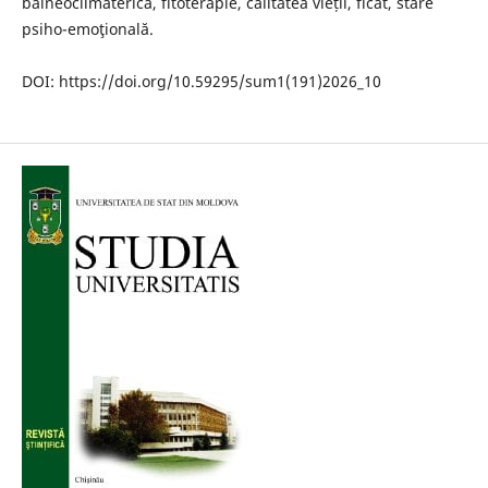
balneoclimaterică, fitoterapie, calitatea vieții, ficat, stare
psiho-emoţională.
DOI: https://doi.org/10.59295/sum1(191)2026_10