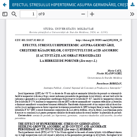
EFECTUL STRESULUI HIPERTERMIC ASUPRA GERMINĂRII, CREȘTERII RĂSADURILOR, CONȚINUTULUI DE ACID ASCORBIC ȘI ACTIVITĂȚII ASCORBAT PEROXIDAZEI